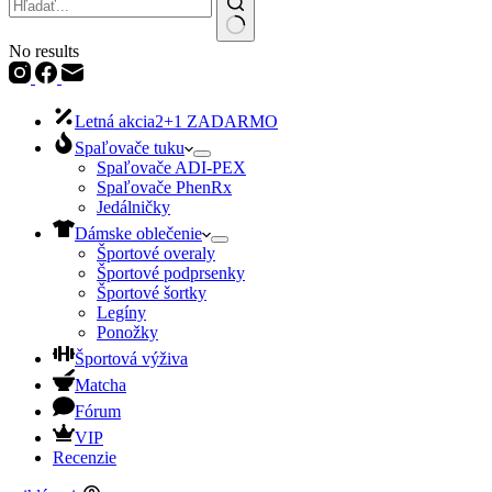
No results
Letná akcia
2+1 ZADARMO
Spaľovače tuku
Spaľovače ADI-PEX
Spaľovače PhenRx
Jedálničky
Dámske oblečenie
Športové overaly
Športové podprsenky
Športové šortky
Legíny
Ponožky
Športová výživa
Matcha
Fórum
VIP
Recenzie