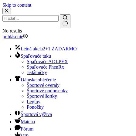
Skip to content
No results
prihlásenie
Letná akcia
2+1 ZADARMO
Spaľovače tuku
Spaľovače ADI-PEX
Spaľovače PhenRx
Jedálničky
Dámske oblečenie
Športové overaly
Športové podprsenky
Športové šortky
Legíny
Ponožky
Športová výživa
Matcha
Fórum