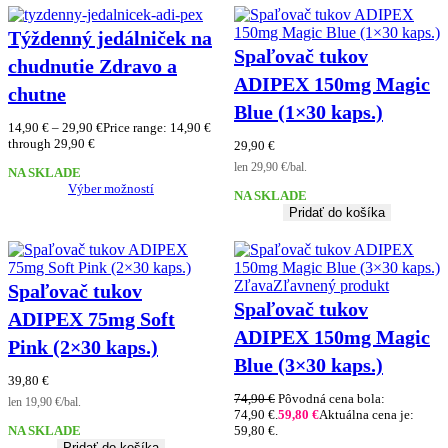
Týždenný jedálniček na
Spaľovač tukov
chudnutie Zdravo a
ADIPEX 150mg Magic
chutne
Blue (1×30 kaps.)
14,90
€
–
29,90
€
Price range: 14,90 €
through 29,90 €
29,90
€
len 29,90 €/bal.
NA SKLADE
Výber možností
NA SKLADE
Pridať do košíka
Zľava
Zľavnený produkt
Spaľovač tukov
Spaľovač tukov
ADIPEX 75mg Soft
ADIPEX 150mg Magic
Pink (2×30 kaps.)
Blue (3×30 kaps.)
39,80
€
74,90
€
Pôvodná cena bola:
len 19,90 €/bal.
74,90 €.
59,80
€
Aktuálna cena je:
NA SKLADE
59,80 €.
Pridať do košíka