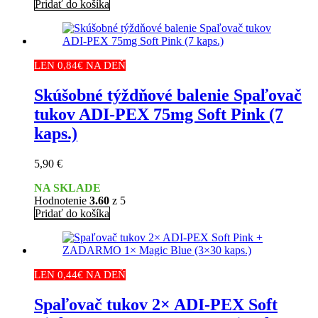
Pridať do košíka
LEN 0,84€ NA DEŇ
Skúšobné týždňové balenie Spaľovač
tukov ADI-PEX 75mg Soft Pink (7
kaps.)
5,90
€
NA SKLADE
Hodnotenie
3.60
z 5
Pridať do košíka
LEN 0,44€ NA DEŇ
Spaľovač tukov 2× ADI-PEX Soft