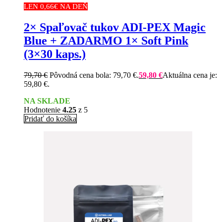
LEN 0,66€ NA DEŇ
2× Spaľovač tukov ADI-PEX Magic
Blue + ZADARMO 1× Soft Pink
(3×30 kaps.)
79,70
€
Pôvodná cena bola: 79,70 €.
59,80
€
Aktuálna cena je:
59,80 €.
NA SKLADE
Hodnotenie
4.25
z 5
Pridať do košíka