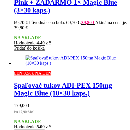
Pink + ZADARMO 1× Magic Blue
(3×30 kaps.)
69,70
€
Pôvodná cena bola: 69,70 €.
39,80
€
Aktuálna cena je:
39,80 €.
NA SKLADE
Hodnotenie
4.40
z 5
Pridať do košíka
LEN 0,56€ NA DEŇ
Spaľovač tukov ADI-PEX 150mg
Magic Blue (10×30 kaps.)
179,00
€
len 17,90 €/bal.
NA SKLADE
Hodnotenie
5.00
z 5