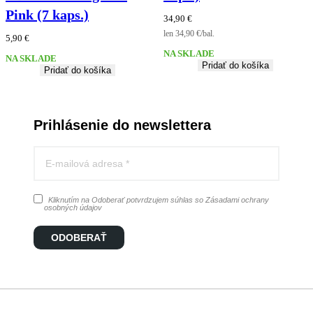
Pink (7 kaps.)
34,90
€
len 34,90 €/bal.
5,90
€
NA SKLADE
NA SKLADE
Pridať do košíka
Pridať do košíka
Prihlásenie do newslettera
Kliknutím na Odoberať potvrdzujem súhlas so Zásadami ochrany
osobných údajov
ODOBERAŤ