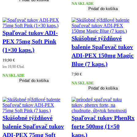
NA SKLADE
Pridať do košíka
Spaľovač tukov ADI-
Skúšobné týždňové
PEX 75mg Soft Pink
balenie Spaľovač tukov
(1×30 kaps.)
ADI-PEX 150mg Magic
19,90
€
Blue (7 kaps.)
len 19,90 €/bal.
7,90
€
NA SKLADE
Pridať do košíka
NA SKLADE
Pridať do košíka
Skúšobné týždňové
Spaľovač tukov PhenRx
balenie Spaľovač tukov
forte 500mg (1×50
ADI-PEX 75mg Soft
kaps.)