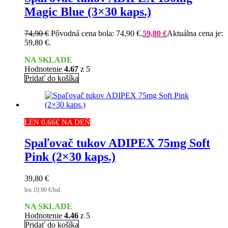
Magic Blue (3×30 kaps.)
74,90
€
Pôvodná cena bola: 74,90 €.
59,80
€
Aktuálna cena je:
59,80 €.
NA SKLADE
Hodnotenie
4.67
z 5
Pridať do košíka
LEN 0,66€ NA DEŇ
Spaľovač tukov ADIPEX 75mg Soft
Pink (2×30 kaps.)
39,80
€
len 19,90 €/bal.
NA SKLADE
Hodnotenie
4.46
z 5
Pridať do košíka