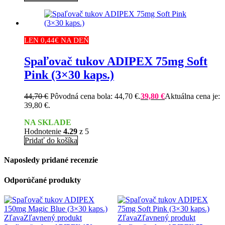
LEN 0,44€ NA DEŇ
Spaľovač tukov ADIPEX 75mg Soft
Pink (3×30 kaps.)
44,70
€
Pôvodná cena bola: 44,70 €.
39,80
€
Aktuálna cena je:
39,80 €.
NA SKLADE
Hodnotenie
4.29
z 5
Pridať do košíka
Naposledy pridané recenzie
Odporúčané produkty
Zľava
Zľavnený produkt
Zľava
Zľavnený produkt