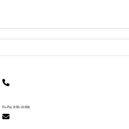
Potrebujete pomoc?
+421 911 700 163
Po-Pia: 8:00-16:00h