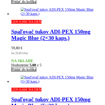
Pridať do košíka
LEN 0,99€ NA DEŇ
Spaľovač tukov ADI-PEX 150mg
Magic Blue (2×30 kaps.)
59,80
€
len 29,90 €/bal.
NA SKLADE
Hodnotenie
5.00
z 5
Pridať do košíka
LEN 0,66€ NA DEŇ
Spaľovač tukov ADI-PEX 150mg