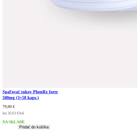
Spaľovač tukov PhenRx forte
500mg (3×50 kaps.)
79,90
€
len 26,63 €/bal.
NA SKLADE
Pridať do košíka