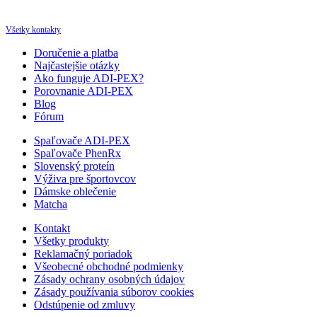
info@spalovacetuku.sk
Všetky kontakty
Doručenie a platba
Najčastejšie otázky
Ako funguje ADI-PEX?
Porovnanie ADI-PEX
Blog
Fórum
Spaľovače ADI-PEX
Spaľovače PhenRx
Slovenský proteín
Výživa pre športovcov
Dámske oblečenie
Matcha
Kontakt
Všetky produkty
Reklamačný poriadok
Všeobecné obchodné podmienky
Zásady ochrany osobných údajov
Zásady používania súborov cookies
Odstúpenie od zmluvy