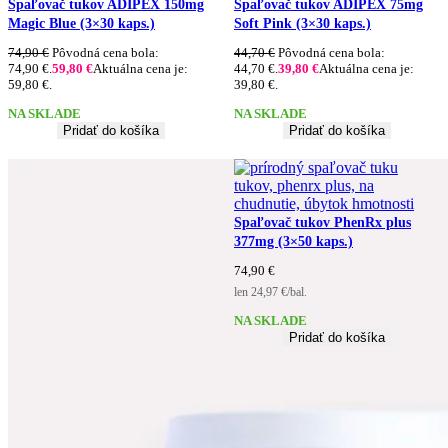
Spaľovač tukov ADIPEX 150mg
Spaľovač tukov ADIPEX 75mg
Magic Blue (3×30 kaps.)
Soft Pink (3×30 kaps.)
74,90
€
Pôvodná cena bola:
44,70
€
Pôvodná cena bola:
74,90 €.
59,80
€
Aktuálna cena je:
44,70 €.
39,80
€
Aktuálna cena je:
59,80 €.
39,80 €.
NA SKLADE
NA SKLADE
Pridať do košíka
Pridať do košíka
Spaľovač tukov PhenRx plus
377mg (3×50 kaps.)
74,90
€
len 24,97 €/bal.
NA SKLADE
Pridať do košíka