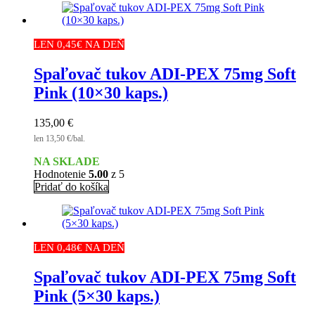
LEN 0,45€ NA DEŇ
Spaľovač tukov ADI-PEX 75mg Soft
Pink (10×30 kaps.)
135,00
€
len 13,50 €/bal.
NA SKLADE
Hodnotenie
5.00
z 5
Pridať do košíka
LEN 0,48€ NA DEŇ
Spaľovač tukov ADI-PEX 75mg Soft
Pink (5×30 kaps.)