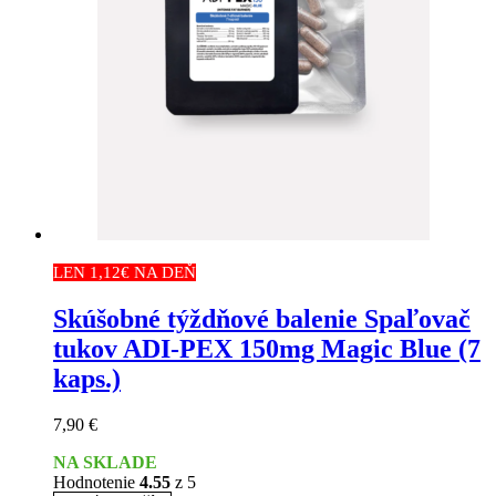
LEN 1,12€ NA DEŇ
Skúšobné týždňové balenie Spaľovač
tukov ADI-PEX 150mg Magic Blue (7
kaps.)
7,90
€
NA SKLADE
Hodnotenie
4.55
z 5