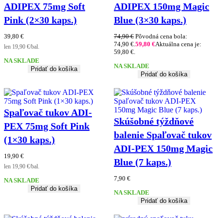
ADIPEX 75mg Soft
ADIPEX 150mg Magic
Pink (2×30 kaps.)
Blue (3×30 kaps.)
39,80
€
74,90
€
Pôvodná cena bola:
74,90 €.
59,80
€
Aktuálna cena je:
len 19,90 €/bal.
59,80 €.
NA SKLADE
NA SKLADE
Pridať do košíka
Pridať do košíka
Spaľovač tukov ADI-
Skúšobné týždňové
PEX 75mg Soft Pink
balenie Spaľovač tukov
(1×30 kaps.)
ADI-PEX 150mg Magic
19,90
€
Blue (7 kaps.)
len 19,90 €/bal.
7,90
€
NA SKLADE
Pridať do košíka
NA SKLADE
Pridať do košíka