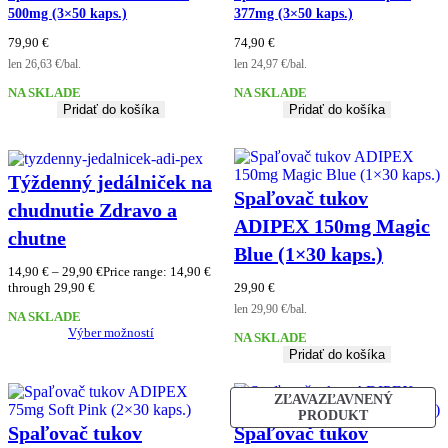
500mg (3×50 kaps.)
377mg (3×50 kaps.)
79,90
€
74,90
€
len 26,63 €/bal.
len 24,97 €/bal.
NA SKLADE
NA SKLADE
Pridať do košíka
Pridať do košíka
Týždenný jedálniček na
Spaľovač tukov
chudnutie Zdravo a
ADIPEX 150mg Magic
chutne
Blue (1×30 kaps.)
14,90
€
–
29,90
€
Price range: 14,90 €
through 29,90 €
29,90
€
len 29,90 €/bal.
NA SKLADE
Výber možností
NA SKLADE
Pridať do košíka
ZĽAVA
ZĽAVNENÝ
PRODUKT
Spaľovač tukov
Spaľovač tukov