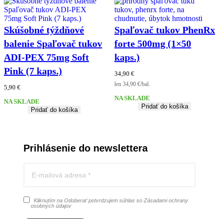
Skúšobné týždňové
Spaľovač tukov PhenRx
balenie Spaľovač tukov
forte 500mg (1×50
ADI-PEX 75mg Soft
kaps.)
Pink (7 kaps.)
34,90
€
len 34,90 €/bal.
5,90
€
NA SKLADE
NA SKLADE
Pridať do košíka
Pridať do košíka
Prihlásenie do newslettera
Kliknutím na Odoberať potvrdzujem súhlas so Zásadami ochrany
osobných údajov