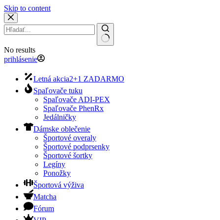
Skip to content
No results
prihlásenie
Letná akcia
2+1 ZADARMO
Spaľovače tuku
Spaľovače ADI-PEX
Spaľovače PhenRx
Jedálničky
Dámske oblečenie
Športové overaly
Športové podprsenky
Športové šortky
Legíny
Ponožky
Športová výživa
Matcha
Fórum