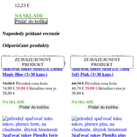
12,23
€
NA SKLADE
Pridať do košíka
Naposledy pridané recenzie
Odporúčané produkty
ZĽAVA
ZĽAVNENÝ
ZĽAVA
ZĽAVNENÝ
PRODUKT
PRODUKT
Spaľovač tukov ADIPEX 150mg
Spaľovač tukov ADIPEX 75mg
Magic Blue (3×30 kaps.)
Soft Pink (3×30 kaps.)
74,90
€
Pôvodná cena bola:
44,70
€
Pôvodná cena bola:
74,90 €.
59,80
€
Aktuálna cena je:
44,70 €.
39,80
€
Aktuálna cena je:
59,80 €.
39,80 €.
NA SKLADE
NA SKLADE
Pridať do košíka
Pridať do košíka
Spaľovač tukov PhenRx forte
Spaľovač tukov PhenRx plus