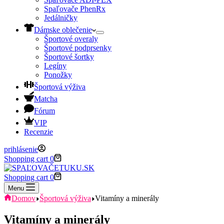
Spaľovače PhenRx
Jedálničky
Dámske oblečenie
Športové overaly
Športové podprsenky
Športové šortky
Legíny
Ponožky
Športová výživa
Matcha
Fórum
VIP
Recenzie
prihlásenie
Shopping cart
0
Shopping cart
0
Menu
Domov
Športová výživa
Vitamíny a minerály
Vitamíny a minerály