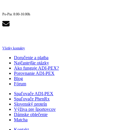
+421 911 700 163
Po-Pia: 8:00-16:00h
info@spalovacetuku.sk
Všetky kontakty
Doručenie a platba
Najčastejšie otázky
Ako funguje ADI-PEX?
Porovnanie ADI-PEX
Blog
Fórum
Spaľovače ADI-PEX
Spaľovače PhenRx
Slovenský proteín
Výživa pre športovcov
Dámske oblečenie
Matcha
Kontakt