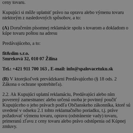
ceny tovaru.
Kupujúci si môže uplatniť právo na opravu alebo výmenu tovaru
niektorým z nasledovných spôsobov, a to:
(A)
Doručením písomnej reklamácie spolu s tovarom a dokladom o
kúpe tovaru poštou na adresu
Predávajúceho, a to:
fit&slim s.r.o.
Smreková 32, 010 07 Žilina
Tel.: +421 911 700 163 , E-mail:
info@spalovacetuku.sk
(B)
V ktorejkoľvek prevádzkarni Predávajúceho (§ 18 ods. 2
Zákona o ochrane spotrebiteľa).
2.2. Ak Kupujúci uplatní reklamáciu, Predávajúci alebo ním
poverený zamestnanec alebo určená osoba je povinný poučiť
Kupujúceho o jeho právach podľa Občianskeho zákonníka, ktoré sú
uvedené v odseku 2.1 tohto reklamačného poriadku, t.j. práve
požadovať výmenu tovaru, opravu (odstránenie vady) tovaru,
primeranú zľavu z ceny tovaru alebo právo odstúpenia od Kúpnej
zmluvy.