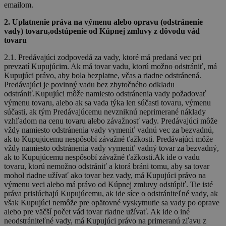
emailom.
2. Uplatnenie práva na výmenu alebo opravu (odstránenie
vady) tovaru,odstúpenie od Kúpnej zmluvy z dôvodu vád
tovaru
2.1. Predávajúci zodpovedá za vady, ktoré má predaná vec pri
prevzatí Kupujúcim. Ak má tovar vadu, ktorú možno odstrániť, má
Kupujúci právo, aby bola bezplatne, včas a riadne odstránená.
Predávajúci je povinný vadu bez zbytočného odkladu
odstrániť.Kupujúci môže namiesto odstránenia vady požadovať
výmenu tovaru, alebo ak sa vada týka len súčasti tovaru, výmenu
súčasti, ak tým Predávajúcemu nevzniknú neprimerané náklady
vzhľadom na cenu tovaru alebo závažnosť vady. Predávajúci môže
vždy namiesto odstránenia vady vymeniť vadnú vec za bezvadnú,
ak to Kupujúcemu nespôsobí závažné ťažkosti. Predávajúci môže
vždy namiesto odstránenia vady vymeniť vadný tovar za bezvadný,
ak to Kupujúcemu nespôsobí závažné ťažkosti.Ak ide o vadu
tovaru, ktorú nemožno odstrániť a ktorá bráni tomu, aby sa tovar
mohol riadne užívať ako tovar bez vady, má Kupujúci právo na
výmenu veci alebo má právo od Kúpnej zmluvy odstúpiť. Tie isté
práva prislúchajú Kupujúcemu, ak ide síce o odstrániteľné vady, ak
však Kupujúci nemôže pre opätovné vyskytnutie sa vady po oprave
alebo pre väčší počet vád tovar riadne užívať. Ak ide o iné
neodstrániteľné vady, má Kupujúci právo na primeranú zľavu z