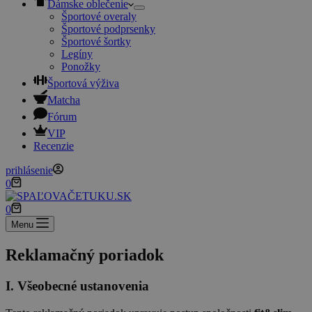
Dámske oblečenie
Športové overaly
Športové podprsenky
Športové šortky
Legíny
Ponožky
Športová výživa
Matcha
Fórum
VIP
Recenzie
prihlásenie
Shopping
0
cart
Shopping
0
cart
Menu
Reklamačný poriadok
I. Všeobecné ustanovenia