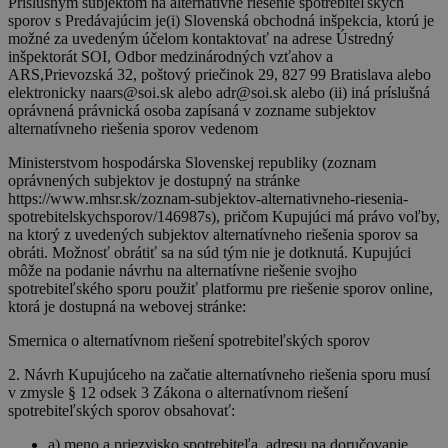
Príslušným subjektom na alternatívne riešenie spotrebiteľských
sporov s Predávajúcim je(i) Slovenská obchodná inšpekcia, ktorú je
možné za uvedeným účelom kontaktovať na adrese Ústredný
inšpektorát SOI, Odbor medzinárodných vzťahov a
ARS,Prievozská 32, poštový priečinok 29, 827 99 Bratislava alebo
elektronicky naars@soi.sk alebo adr@soi.sk alebo (ii) iná príslušná
oprávnená právnická osoba zapísaná v zozname subjektov
alternatívneho riešenia sporov vedenom
Ministerstvom hospodárska Slovenskej republiky (zoznam
oprávnených subjektov je dostupný na stránke
https://www.mhsr.sk/zoznam-subjektov-alternativneho-riesenia-
spotrebitelskychsporov/146987s), pričom Kupujúci má právo voľby,
na ktorý z uvedených subjektov alternatívneho riešenia sporov sa
obráti. Možnosť obrátiť sa na súd tým nie je dotknutá. Kupujúci
môže na podanie návrhu na alternatívne riešenie svojho
spotrebiteľského sporu použiť platformu pre riešenie sporov online,
ktorá je dostupná na webovej stránke:
Smernica o alternatívnom riešení spotrebiteľských sporov
2. Návrh Kupujúceho na začatie alternatívneho riešenia sporu musí
v zmysle § 12 odsek 3 Zákona o alternatívnom riešení
spotrebiteľských sporov obsahovať:
a) meno a priezvisko spotrebiteľa, adresu na doručovanie,