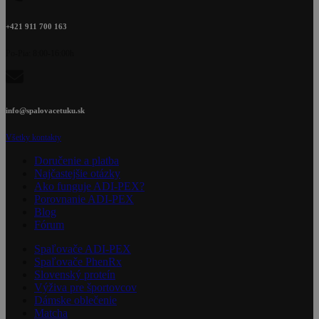
+421 911 700 163
Po-Pia: 8:00-16:00h
info@spalovacetuku.sk
Všetky kontakty
Doručenie a platba
Najčastejšie otázky
Ako funguje ADI-PEX?
Porovnanie ADI-PEX
Blog
Fórum
Spaľovače ADI-PEX
Spaľovače PhenRx
Slovenský proteín
Výživa pre športovcov
Dámske oblečenie
Matcha