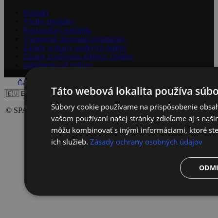
Kontakt
Všetky produkty
Reklamačný poriadok
Všeobecné obchodné podmienky
Zásady ochrany osobných údajov
Zásady používania súborov cookies
Odstúpenie od zmluvy
Čeština‎
Slovenčina
Táto webová lokalita používa súbo
Súbory cookie používame na prispôsobenie obsahu
© SPAĽOVAČETUKU.SK 2026
vašom používaní našej stránky zdieľame aj s naši
môžu kombinovať s inými informáciami, ktoré ste 
ich služieb.
Zásady ochrany osobných údajov
ODMI