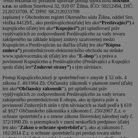
Tento reklamačný poriadok upravuje postup spoločnosti
fit&slim
s.r.o.
so sídlom Smreková 32, 010 07 Žilina, IČO: 50212494, DIČ:
2120233709, IČ DPH: SK2120233709
zapísanej v Obchodnom registri Okresného súdu Žilina, oddiel Sro,
vložka 84129/L, ako predávajúceho(ďalej len ako
“Predávajúci”)
a
kupujúceho (ďalej len ako
“Kupujúci”)
pri uplatňovaní práv
vyplývajúcich zo zodpovednosti Predávajúceho za vady tovaru
zakúpeného na základe kúpnej zmluvy uzatvorenej medzi
Kupujúcim a Predávajúcim na diaľku (ďalej len ako
“Kúpna
zmluva”)
prostredníctvom elektronického obchodu na stránke
www.spalovacetuku.sk (ďalej len ako “
E-shop
“) a práva a
povinnosti Kupujúceho a Predávajúceho (Predávajúci a Kupujúci
spolu ďalej len
“Zmluvné strany”)
s tým súvisiace.
Postup Kupujúceho,ktorý je spotrebiteľom v zmysle § 52 ods. 4
zákona č. 40/1964 Zb. Občiansky zákonník v platnom znení (ďalej
len ako
“Občiansky zákonník
“), pri uplatňovaní práv
vyplývajúcich zo zodpovednosti Predávajúceho za vady tovaru
zakúpeného prostredníctvom E-shopu, ako aj úprava práv a
povinností Zmluvných strán s tým súvisiacich sa riadi podľa § 619
až §627 Občianskeho zákonníka a zákonom č. 250/2007 Z.z. o
ochrane spotrebiteľa a o zmene zákona Slovenskej národnej rady č.
372/1990 Zb. o priestupkoch v znení neskorších predpisov (ďalej
len ako “
Zákon o ochrane spotrebiteľa
“), ako aj zákonom č.
102/2014 Z.z. o ochrane spotrebiteľa pri predaji tovaru alebo