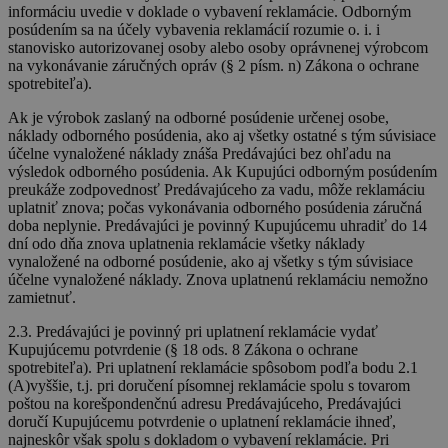
informáciu uvedie v doklade o vybavení reklamácie. Odborným
posúdením sa na účely vybavenia reklamácií rozumie o. i. i
stanovisko autorizovanej osoby alebo osoby oprávnenej výrobcom
na vykonávanie záručných opráv (§ 2 písm. n) Zákona o ochrane
spotrebiteľa).
Ak je výrobok zaslaný na odborné posúdenie určenej osobe,
náklady odborného posúdenia, ako aj všetky ostatné s tým súvisiace
účelne vynaložené náklady znáša Predávajúci bez ohľadu na
výsledok odborného posúdenia. Ak Kupujúci odborným posúdením
preukáže zodpovednosť Predávajúceho za vadu, môže reklamáciu
uplatniť znova; počas vykonávania odborného posúdenia záručná
doba neplynie. Predávajúci je povinný Kupujúcemu uhradiť do 14
dní odo dňa znova uplatnenia reklamácie všetky náklady
vynaložené na odborné posúdenie, ako aj všetky s tým súvisiace
účelne vynaložené náklady. Znova uplatnenú reklamáciu nemožno
zamietnuť.
2.3. Predávajúci je povinný pri uplatnení reklamácie vydať
Kupujúcemu potvrdenie (§ 18 ods. 8 Zákona o ochrane
spotrebiteľa). Pri uplatnení reklamácie spôsobom podľa bodu 2.1
(A)vyššie, t.j. pri doručení písomnej reklamácie spolu s tovarom
poštou na korešpondenčnú adresu Predávajúceho, Predávajúci
doručí Kupujúcemu potvrdenie o uplatnení reklamácie ihneď,
najneskôr však spolu s dokladom o vybavení reklamácie. Pri