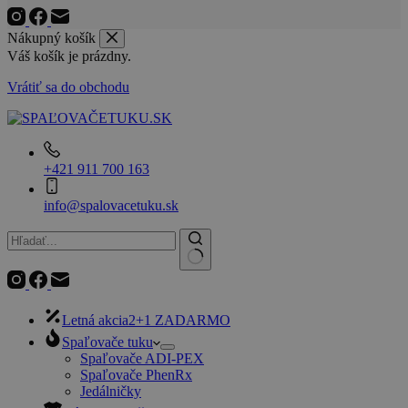
Nákupný košík
Váš košík je prázdny.
Vrátiť sa do obchodu
+421 911 700 163
info@spalovacetuku.sk
No
results
Letná akcia
2+1 ZADARMO
Spaľovače tuku
Spaľovače ADI-PEX
Spaľovače PhenRx
Jedálničky