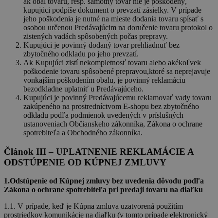
ak obal tovaru, resp. samotný tovar nie je poškodený,
kupujúci podpíše dokument o prevzatí zásielky. V prípade
jeho poškodenia je nutné na mieste dodania tovaru spísať s
osobou určenou Predávajúcim na doručenie tovaru protokol o
zistených vadách spôsobených počas prepravy.
Kupujúci je povinný dodaný tovar prehliadnuť bez
zbytočného odkladu po jeho prevzatí.
Ak Kupujúci zistí nekompletnosť tovaru alebo akékoľvek
poškodenie tovaru spôsobené prepravou,ktoré sa neprejavuje
vonkajším poškodením obalu, je povinný reklamáciu
bezodkladne uplatniť u Predávajúceho.
Kupujúci je povinný Predávajúcemu reklamovať vady tovaru
zakúpeného na prostredníctvom E-shopu bez zbytočného
odkladu podľa podmienok uvedených v príslušných
ustanoveniach Občianskeho zákonníka, Zákona o ochrane
spotrebiteľa a Obchodného zákonníka.
Článok III – UPLATNENIE REKLAMÁCIE A
ODSTÚPENIE OD KÚPNEJ ZMLUVY
1.Odstúpenie od Kúpnej zmluvy bez uvedenia dôvodu podľa
Zákona o ochrane spotrebiteľa pri predaji tovaru na diaľku
1.1. V prípade, keď je Kúpna zmluva uzatvorená použitím
prostriedkov komunikácie na diaľku (v tomto prípade elektronický