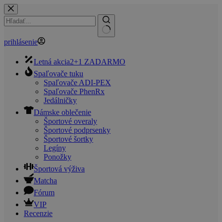
Skip
to
content
No
prihlásenie
results
Letná akcia
2+1 ZADARMO
Spaľovače tuku
Spaľovače ADI-PEX
Spaľovače PhenRx
Jedálničky
Dámske oblečenie
Športové overaly
Športové podprsenky
Športové šortky
Legíny
Ponožky
Športová výživa
Matcha
Fórum
VIP
Recenzie