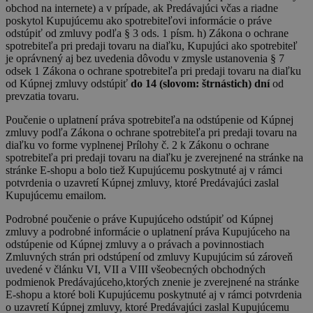
obchod na internete) a v prípade, ak Predávajúci včas a riadne
poskytol Kupujúcemu ako spotrebiteľovi informácie o práve
odstúpiť od zmluvy podľa § 3 ods. 1 písm. h) Zákona o ochrane
spotrebiteľa pri predaji tovaru na diaľku, Kupujúci ako spotrebiteľ
je oprávnený aj bez uvedenia dôvodu v zmysle ustanovenia § 7
odsek 1 Zákona o ochrane spotrebiteľa pri predaji tovaru na diaľku
od Kúpnej zmluvy odstúpiť
do 14 (slovom: štrnástich) dní
od
prevzatia tovaru.
Poučenie o uplatnení práva spotrebiteľa na odstúpenie od Kúpnej
zmluvy podľa Zákona o ochrane spotrebiteľa pri predaji tovaru na
diaľku vo forme vyplnenej Prílohy č. 2 k Zákonu o ochrane
spotrebiteľa pri predaji tovaru na diaľku je zverejnené na stránke na
stránke E-shopu a bolo tiež Kupujúcemu poskytnuté aj v rámci
potvrdenia o uzavretí Kúpnej zmluvy, ktoré Predávajúci zaslal
Kupujúcemu emailom.
Podrobné poučenie o práve Kupujúceho odstúpiť od Kúpnej
zmluvy a podrobné informácie o uplatnení práva Kupujúceho na
odstúpenie od Kúpnej zmluvy a o právach a povinnostiach
Zmluvných strán pri odstúpení od zmluvy Kupujúcim sú zároveň
uvedené v článku VI, VII a VIII všeobecných obchodných
podmienok Predávajúceho,ktorých znenie je zverejnené na stránke
E-shopu a ktoré boli Kupujúcemu poskytnuté aj v rámci potvrdenia
o uzavretí Kúpnej zmluvy, ktoré Predávajúci zaslal Kupujúcemu