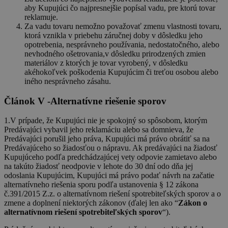
aby Kupujúci čo najpresnejšie popísal vadu, pre ktorú tovar
reklamuje.
Za vadu tovaru nemožno považovať zmenu vlastnosti tovaru,
ktorá vznikla v priebehu záručnej doby v dôsledku jeho
opotrebenia, nesprávneho používania, nedostatočného, alebo
nevhodného ošetrovania,v dôsledku prirodzených zmien
materiálov z ktorých je tovar vyrobený, v dôsledku
akéhokoľvek poškodenia Kupujúcim či treťou osobou alebo
iného nesprávneho zásahu.
Článok V -Alternatívne riešenie sporov
1.V prípade, že Kupujúci nie je spokojný so spôsobom, ktorým
Predávajúci vybavil jeho reklamáciu alebo sa domnieva, že
Predávajúci porušil jeho práva, Kupujúci má právo obrátiť sa na
Predávajúceho so žiadosťou o nápravu. Ak predávajúci na žiadosť
Kupujúceho podľa predchádzajúcej vety odpovie zamietavo alebo
na takúto žiadosť neodpovie v lehote do 30 dní odo dňa jej
odoslania Kupujúcim, Kupujúci má právo podať návrh na začatie
alternatívneho riešenia sporu podľa ustanovenia § 12 zákona
č.391/2015 Z.z. o alternatívnom riešení spotrebiteľských sporov a o
zmene a doplnení niektorých zákonov (ďalej len ako “
Zákon o
alternatívnom riešení spotrebiteľských sporov
“).