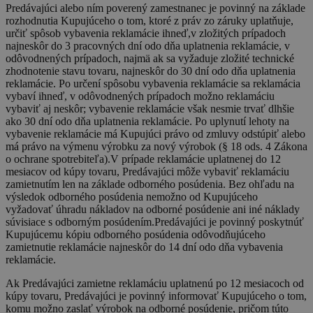
Predávajúci alebo ním poverený zamestnanec je povinný na základe
rozhodnutia Kupujúceho o tom, ktoré z práv zo záruky uplatňuje,
určiť spôsob vybavenia reklamácie ihneď,v zložitých prípadoch
najneskôr do 3 pracovných dní odo dňa uplatnenia reklamácie, v
odôvodnených prípadoch, najmä ak sa vyžaduje zložité technické
zhodnotenie stavu tovaru, najneskôr do 30 dní odo dňa uplatnenia
reklamácie. Po určení spôsobu vybavenia reklamácie sa reklamácia
vybaví ihneď, v odôvodnených prípadoch možno reklamáciu
vybaviť aj neskôr; vybavenie reklamácie však nesmie trvať dlhšie
ako 30 dní odo dňa uplatnenia reklamácie. Po uplynutí lehoty na
vybavenie reklamácie má Kupujúci právo od zmluvy odstúpiť alebo
má právo na výmenu výrobku za nový výrobok (§ 18 ods. 4 Zákona
o ochrane spotrebiteľa).V prípade reklamácie uplatnenej do 12
mesiacov od kúpy tovaru, Predávajúci môže vybaviť reklamáciu
zamietnutím len na základe odborného posúdenia. Bez ohľadu na
výsledok odborného posúdenia nemožno od Kupujúceho
vyžadovať úhradu nákladov na odborné posúdenie ani iné náklady
súvisiace s odborným posúdením.Predávajúci je povinný poskytnúť
Kupujúcemu kópiu odborného posúdenia odôvodňujúceho
zamietnutie reklamácie najneskôr do 14 dní odo dňa vybavenia
reklamácie.
Ak Predávajúci zamietne reklamáciu uplatnenú po 12 mesiacoch od
kúpy tovaru, Predávajúci je povinný informovať Kupujúceho o tom,
komu možno zaslať výrobok na odborné posúdenie, pričom túto