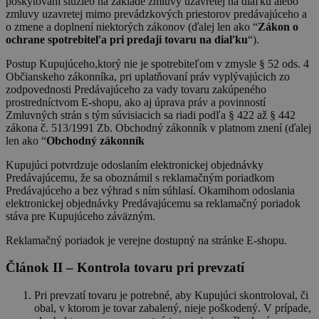
poskytovaní služieb na základe zmluvy uzavretej na diaľku alebo
zmluvy uzavretej mimo prevádzkových priestorov predávajúceho a
o zmene a doplnení niektorých zákonov (ďalej len ako “
Zákon o
ochrane spotrebiteľa pri predaji tovaru na diaľku
“).
Postup Kupujúceho,ktorý nie je spotrebiteľom v zmysle § 52 ods. 4
Občianskeho zákonníka, pri uplatňovaní práv vyplývajúcich zo
zodpovednosti Predávajúceho za vady tovaru zakúpeného
prostredníctvom E-shopu, ako aj úprava práv a povinností
Zmluvných strán s tým súvisiacich sa riadi podľa § 422 až § 442
zákona č. 513/1991 Zb. Obchodný zákonník v platnom znení (ďalej
len ako “
Obchodný zákonník
Kupujúci potvrdzuje odoslaním elektronickej objednávky
Predávajúcemu, že sa oboznámil s reklamačným poriadkom
Predávajúceho a bez výhrad s ním súhlasí. Okamihom odoslania
elektronickej objednávky Predávajúcemu sa reklamačný poriadok
stáva pre Kupujúceho záväzným.
Reklamačný poriadok je verejne dostupný na stránke E-shopu.
Článok II – Kontrola tovaru pri prevzatí
Pri prevzatí tovaru je potrebné, aby Kupujúci skontroloval, či
obal, v ktorom je tovar zabalený, nieje poškodený. V prípade,