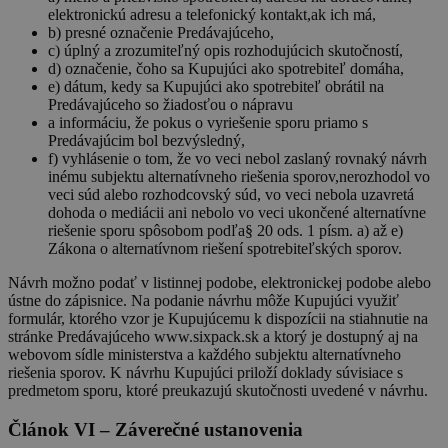
elektronickú adresu a telefonický kontakt,ak ich má,
b) presné označenie Predávajúceho,
c) úplný a zrozumiteľný opis rozhodujúcich skutočností,
d) označenie, čoho sa Kupujúci ako spotrebiteľ domáha,
e) dátum, kedy sa Kupujúci ako spotrebiteľ obrátil na
Predávajúceho so žiadosťou o nápravu
a informáciu, že pokus o vyriešenie sporu priamo s
Predávajúcim bol bezvýsledný,
f) vyhlásenie o tom, že vo veci nebol zaslaný rovnaký návrh
inému subjektu alternatívneho riešenia sporov,nerozhodol vo
veci súd alebo rozhodcovský súd, vo veci nebola uzavretá
dohoda o mediácii ani nebolo vo veci ukončené alternatívne
riešenie sporu spôsobom podľa§ 20 ods. 1 písm. a) až e)
Zákona o alternatívnom riešení spotrebiteľských sporov.
Návrh možno podať v listinnej podobe, elektronickej podobe alebo
ústne do zápisnice. Na podanie návrhu môže Kupujúci využiť
formulár, ktorého vzor je Kupujúcemu k dispozícii na stiahnutie na
stránke Predávajúceho www.sixpack.sk a ktorý je dostupný aj na
webovom sídle ministerstva a každého subjektu alternatívneho
riešenia sporov. K návrhu Kupujúci priloží doklady súvisiace s
predmetom sporu, ktoré preukazujú skutočnosti uvedené v návrhu.
Článok VI – Záverečné ustanovenia