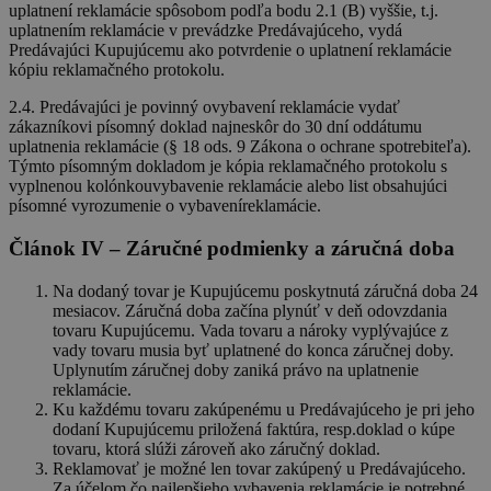
uplatnení reklamácie spôsobom podľa bodu 2.1 (B) vyššie, t.j.
uplatnením reklamácie v prevádzke Predávajúceho, vydá
Predávajúci Kupujúcemu ako potvrdenie o uplatnení reklamácie
kópiu reklamačného protokolu.
2.4. Predávajúci je povinný ovybavení reklamácie vydať
zákazníkovi písomný doklad najneskôr do 30 dní oddátumu
uplatnenia reklamácie (§ 18 ods. 9 Zákona o ochrane spotrebiteľa).
Týmto písomným dokladom je kópia reklamačného protokolu s
vyplnenou kolónkouvybavenie reklamácie alebo list obsahujúci
písomné vyrozumenie o vybaveníreklamácie.
Článok IV – Záručné podmienky a záručná doba
Na dodaný tovar je Kupujúcemu poskytnutá záručná doba 24
mesiacov. Záručná doba začína plynúť v deň odovzdania
tovaru Kupujúcemu. Vada tovaru a nároky vyplývajúce z
vady tovaru musia byť uplatnené do konca záručnej doby.
Uplynutím záručnej doby zaniká právo na uplatnenie
reklamácie.
Ku každému tovaru zakúpenému u Predávajúceho je pri jeho
dodaní Kupujúcemu priložená faktúra, resp.doklad o kúpe
tovaru, ktorá slúži zároveň ako záručný doklad.
Reklamovať je možné len tovar zakúpený u Predávajúceho.
Za účelom čo najlepšieho vybavenia reklamácie je potrebné,