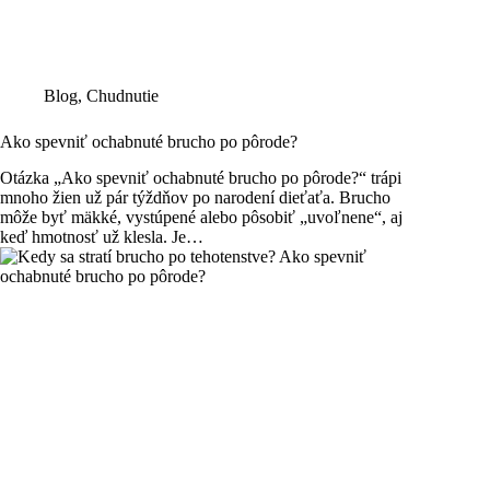
Blog
,
Chudnutie
Ako spevniť ochabnuté brucho po pôrode?
Otázka „Ako spevniť ochabnuté brucho po pôrode?“ trápi
mnoho žien už pár týždňov po narodení dieťaťa. Brucho
môže byť mäkké, vystúpené alebo pôsobiť „uvoľnene“, aj
keď hmotnosť už klesla. Je…