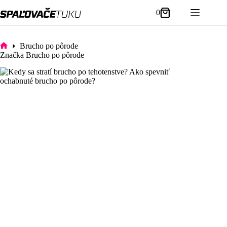
Skip
0
to
Shopping
content
cart
Brucho po pôrode
Domov
Značka
Brucho po pôrode