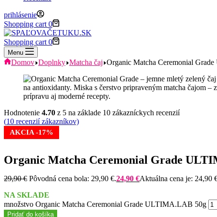
prihlásenie
Shopping cart
0
Shopping cart
0
Menu
Domov
Doplnky
Matcha čaj
Organic Matcha Ceremonial Gra
Hodnotenie
4.70
z 5 na základe
10
zákazníckych recenzií
(
10
recenzií zákazníkov)
AKCIA -17%
Organic Matcha Ceremonial Grade ULT
29,90
€
Pôvodná cena bola: 29,90 €.
24,90
€
Aktuálna cena je: 24,90 €
NA SKLADE
množstvo Organic Matcha Ceremonial Grade ULTIMA.LAB 50g
Pridať do košíka