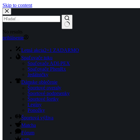
Skip to content
No results
prihlásenie
Letná akcia
2+1 ZADARMO
Spaľovače tuku
Spaľovače ADI-PEX
Spaľovače PhenRx
Jedálničky
Dámske oblečenie
Športové overaly
Športové podprsenky
Športové šortky
Legíny
Ponožky
Športová výživa
Matcha
Fórum