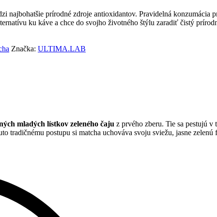
dzi najbohatšie prírodné zdroje antioxidantov. Pravidelná konzumácia 
ernatívu ku káve a chce do svojho životného štýlu zaradiť čistý prírod
cha
Značka:
ULTIMA.LAB
aných mladých lístkov zeleného čaju
z prvého zberu. Tie sa pestujú v 
to tradičnému postupu si matcha uchováva svoju sviežu, jasne zelenú 