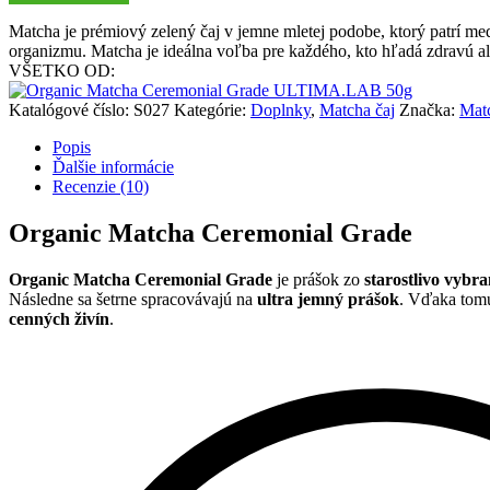
Matcha je prémiový zelený čaj v jemne mletej podobe, ktorý patrí me
organizmu. Matcha je ideálna voľba pre každého, kto hľadá zdravú alt
VŠETKO OD:
Katalógové číslo:
S027
Kategórie:
Doplnky
,
Matcha čaj
Značka:
Mat
Popis
Ďalšie informácie
Recenzie (10)
Organic Matcha Ceremonial Grade
Organic Matcha Ceremonial Grade
je prášok zo
starostlivo vybr
Následne sa šetrne spracovávajú na
ultra jemný prášok
. Vďaka tomu
cenných živín
.