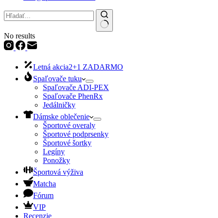
No results
Letná akcia
2+1 ZADARMO
Spaľovače tuku
Spaľovače ADI-PEX
Spaľovače PhenRx
Jedálničky
Dámske oblečenie
Športové overaly
Športové podprsenky
Športové šortky
Legíny
Ponožky
Športová výživa
Matcha
Fórum
VIP
Recenzie