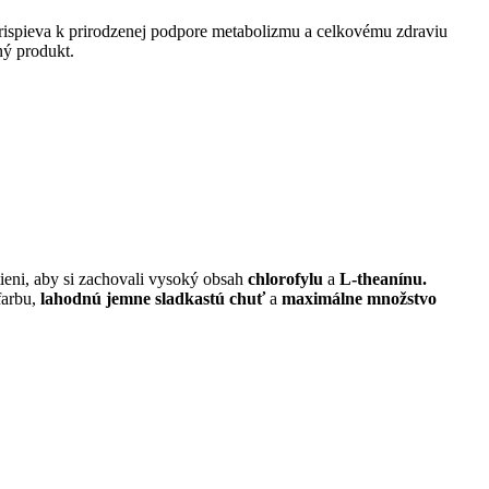
prispieva k prirodzenej podpore metabolizmu a celkovému zdraviu
ný produkt.
tieni, aby si zachovali vysoký obsah
chlorofylu
a
L-theanínu.
farbu,
lahodnú jemne sladkastú chuť
a
maximálne množstvo