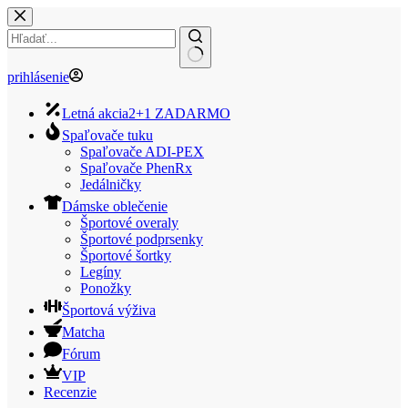
Skip
to
content
No
prihlásenie
results
Letná akcia
2+1 ZADARMO
Spaľovače tuku
Spaľovače ADI-PEX
Spaľovače PhenRx
Jedálničky
Dámske oblečenie
Športové overaly
Športové podprsenky
Športové šortky
Legíny
Ponožky
Športová výživa
Matcha
Fórum
VIP
Recenzie