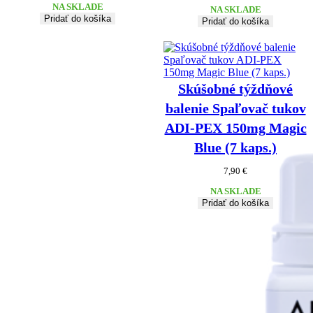
NA SKLADE
NA SKLADE
bola:
je:
Pridať do košíka
Pridať do košíka
74,90 €.
59,80 €.
Skúšobné týždňové
balenie Spaľovač tukov
ADI-PEX 150mg Magic
Blue (7 kaps.)
7,90
€
NA SKLADE
Pridať do košíka