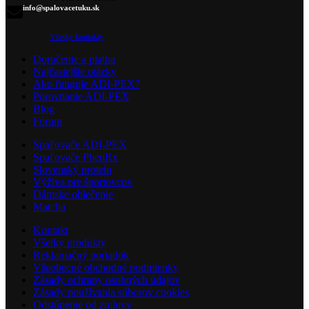
info@spalovacetuku.sk
Všetky kontakty
Doručenie a platba
Najčastejšie otázky
Ako funguje ADI-PEX?
Porovnanie ADI-PEX
Blog
Fórum
Spaľovače ADI-PEX
Spaľovače PhenRx
Slovenský proteín
Výživa pre športovcov
Dámske oblečenie
Matcha
Kontakt
Všetky produkty
Reklamačný poriadok
Všeobecné obchodné podmienky
Zásady ochrany osobných údajov
Zásady používania súborov cookies
Odstúpenie od zmluvy