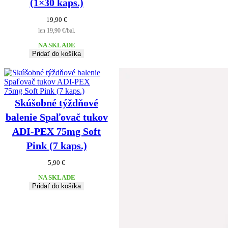
(1×30 kaps.)
19,90
€
len 19,90 €/bal.
NA SKLADE
Pridať do košíka
Skúšobné týždňové
balenie Spaľovač tukov
ADI-PEX 75mg Soft
Pink (7 kaps.)
5,90
€
NA SKLADE
Pridať do košíka