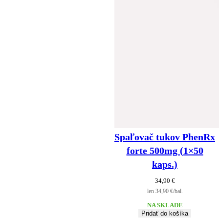
Spaľovač tukov PhenRx
forte 500mg (1×50
kaps.)
34,90
€
len 34,90 €/bal.
NA SKLADE
Pridať do košíka