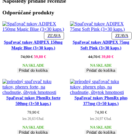
Naposledy pridané recenzie
Odporúčané produkty
ZĽAVNENÝ
ZĽ
ZĽAVA
ZĽAVA
PRODUKT
PR
Spaľovač tukov ADIPEX 150mg
Spaľovač tukov ADIPEX 75mg
Magic Blue (3×30 kaps.)
Soft Pink (3×30 kaps.)
Pôvodná
Aktuálna
Pôvodná
Aktuálna
74,90
€
59,80
€
44,70
€
39,80
€
cena
cena
cena
cena
NA SKLADE
NA SKLADE
bola:
je:
bola:
je:
Pridať do košíka
Pridať do košíka
74,90 €.
59,80 €.
44,70 €.
39,80 €.
Spaľovač tukov PhenRx forte
Spaľovač tukov PhenRx plus
500mg (3×50 kaps.)
377mg (3×50 kaps.)
79,90
€
74,90
€
len 26,63 €/bal.
len 24,97 €/bal.
NA SKLADE
NA SKLADE
Pridať do košíka
Pridať do košíka