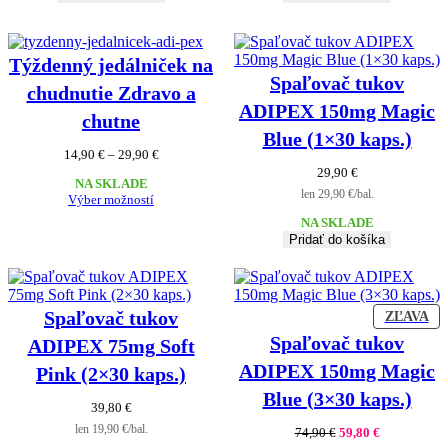
Týždenný jedálniček na
Spaľovač tukov
chudnutie Zdravo a
ADIPEX 150mg Magic
chutne
Blue (1×30 kaps.)
Price
14,90
€
–
29,90
€
range:
29,90
€
NA SKLADE
14,90 €
len 29,90 €/bal.
Výber možností
through
29,90 €
NA SKLADE
Pridať do košíka
Spaľovač tukov
ZĽ
ZĽAVA
PR
Spaľovač tukov
ADIPEX 75mg Soft
ADIPEX 150mg Magic
Pink (2×30 kaps.)
Blue (3×30 kaps.)
39,80
€
len 19,90 €/bal.
Pôvodná
Aktuálna
74,90
€
59,80
€
cena
cena