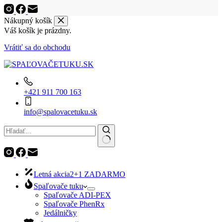
Nákupný košík
Váš košík je prázdny.
Vrátiť sa do obchodu
+421 911 700 163
info@spalovacetuku.sk
No
results
Letná akcia
2+1 ZADARMO
Spaľovače tuku
Spaľovače ADI-PEX
Spaľovače PhenRx
Jedálničky