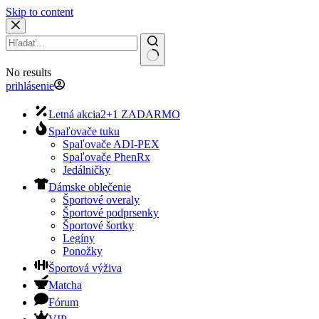
Skip to content
No results
prihlásenie
Letná akcia
2+1 ZADARMO
Spaľovače tuku
Spaľovače ADI-PEX
Spaľovače PhenRx
Jedálničky
Dámske oblečenie
Športové overaly
Športové podprsenky
Športové šortky
Legíny
Ponožky
Športová výživa
Matcha
Fórum