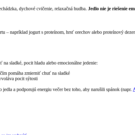
prechádzka, dychové cvičenie, relaxačná hudba.
Jedlo nie je riešenie em
rtu – napríklad jogurt s proteínom, hrsť orechov alebo proteínový deze
na sladké, pocit hladu alebo emocionálne jedenie:
, čím pomáha zmierniť chuť na sladké
voláva pocit sýtosti
o jedla a podporujú energiu večer bez toho, aby narušili spánok (napr.