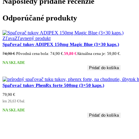
Naposledy pridané recenzie
Odporúčané produkty
Zľava
Zľavnený produkt
Spaľovač tukov ADIPEX 150mg Magic Blue (3×30 kaps.)
74,90
€
Pôvodná cena bola: 74,90 €.
59,80
€
Aktuálna cena je: 59,80 €.
NA SKLADE
Pridať do košíka
Spaľovač tukov PhenRx forte 500mg (3×50 kaps.)
79,90
€
len 26,63 €/bal.
NA SKLADE
Pridať do košíka