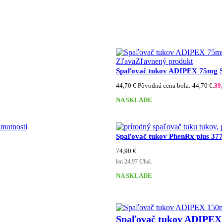
Zľava
Zľavnený produkt
Spaľovač tukov ADIPEX 75mg So
44,70
€
Pôvodná cena bola: 44,70 €.
39
NA SKLADE
Spaľovač tukov PhenRx plus 37
74,90
€
len 24,97 €/bal.
NA SKLADE
Spaľovač tukov ADIPEX 