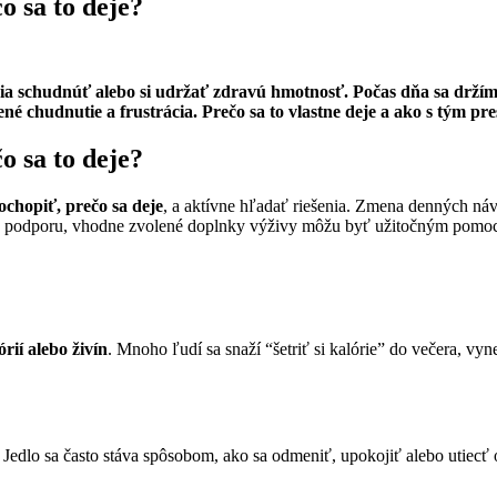
o sa to deje?
žia schudnúť alebo si udržať zdravú hmotnosť. Počas dňa sa držím
é chudnutie a frustrácia. Prečo sa to vlastne deje a ako s tým pre
o sa to deje?
ochopiť, prečo sa deje
, a aktívne hľadať riešenia. Zmena denných ná
te podporu, vhodne zvolené doplnky výživy môžu byť užitočným pomo
rií alebo živín
. Mnoho ľudí sa snaží “šetriť si kalórie” do večera, vy
. Jedlo sa často stáva spôsobom, ako sa odmeniť, upokojiť alebo utiecť 