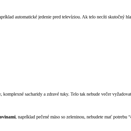
príklad automatické jedenie pred televíziou. Ak telo necíti skutočný hl
ny, komplexné sacharidy a zdravé tuky. Telo tak nebude večer vyžadova
lkovinami
, napríklad pečené mäso so zeleninou, nebudete mať potrebu 