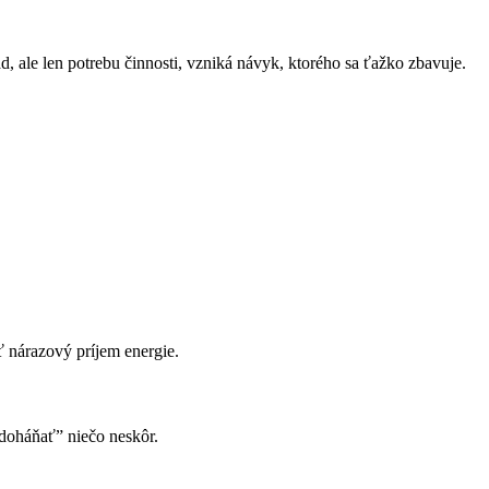
ad, ale len potrebu činnosti, vzniká návyk, ktorého sa ťažko zbavuje.
ť nárazový príjem energie.
“doháňať” niečo neskôr.