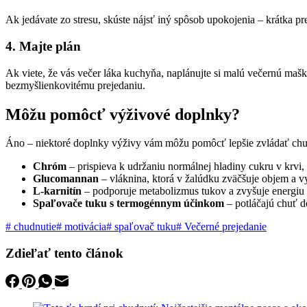
Ak jedávate zo stresu, skúste nájsť iný spôsob upokojenia – krátka 
4. Majte plán
Ak viete, že vás večer láka kuchyňa, naplánujte si malú večernú mašk
bezmyšlienkovitému prejedaniu.
Môžu pomôcť výživové doplnky?
Áno – niektoré doplnky výživy vám môžu pomôcť lepšie zvládať chuť 
Chróm
– prispieva k udržaniu normálnej hladiny cukru v krvi
Glucomannan
– vláknina, ktorá v žalúdku zväčšuje objem a vy
L-karnitín
– podporuje metabolizmus tukov a zvyšuje energiu
Spaľovače tuku s termogénnym účinkom
– potláčajú chuť d
#
chudnutie
#
motivácia
#
spaľovač tuku
#
Večerné prejedanie
Zdieľať tento článok