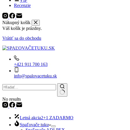
VIP
Recenzie
Nákupný košík
Váš košík je prázdny.
Vrátiť sa do obchodu
+421 911 700 163
info@spalovacetuku.sk
No results
Letná akcia
2+1 ZADARMO
Spaľovače tuku
Spaľovače ADI-PEX