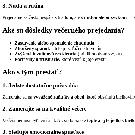
3. Nuda a rutina
Prejedanie sa často nespája s hladom, ale s
nudou alebo zvykom
– na
Aké sú dôsledky večerného prejedania?
Zastavenie alebo spomalenie chudnutia
Zhoršený spánok
– telo je zaťažené trávením
Zvýšená inzulínová rezistencia
(pri dlhodobom zvyku)
Pocit viny a frustrácie
, ktoré vedú k jojo efektu
Ako s tým prestať?
1. Jedzte dostatočne počas dňa
Zamerajte sa na
vyvážené raňajky a obed
, ktoré obsahujú bielkovi
2. Zamerajte sa na kvalitné večere
Večera nemusí byť len šalát. Ak si doprajete
teplé a sýte jedlo s bie
3. Sledujte emocionálne spúšťače