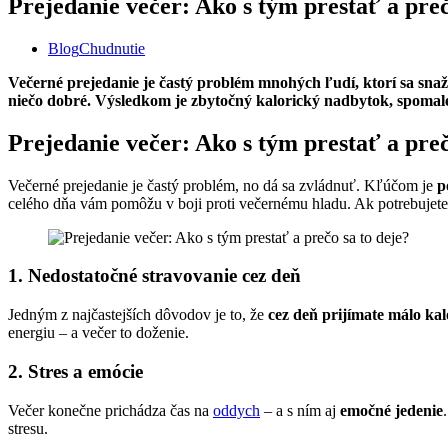
Prejedanie večer: Ako s tým prestať a preč
Blog
Chudnutie
Večerné prejedanie je častý problém mnohých ľudí, ktorí sa sna
niečo dobré. Výsledkom je zbytočný kalorický nadbytok, spomalen
Prejedanie večer: Ako s tým prestať a preč
Večerné prejedanie je častý problém, no dá sa zvládnuť. Kľúčom je
p
celého dňa vám pomôžu v boji proti večernému hladu. Ak potrebuje
1. Nedostatočné stravovanie cez deň
Jedným z najčastejších dôvodov je to, že
cez deň prijímate málo kaló
energiu – a večer to doženie.
2. Stres a emócie
Večer konečne prichádza čas na
oddych
– a s ním aj
emočné jedenie
stresu.