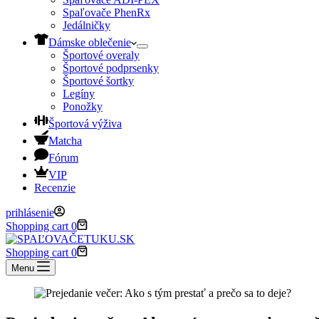
Spaľovače PhenRx
Jedálničky
Dámske oblečenie
Športové overaly
Športové podprsenky
Športové šortky
Legíny
Ponožky
Športová výživa
Matcha
Fórum
VIP
Recenzie
prihlásenie
Shopping cart
0
Shopping cart
0
Menu