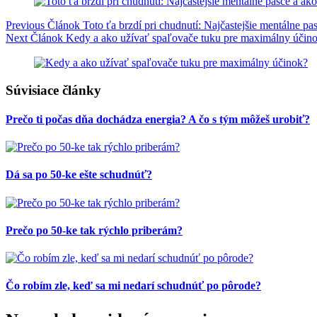
Previous
Článok
Toto ťa brzdí pri chudnutí: Najčastejšie mentálne pa
Next
Článok
Kedy a ako užívať spaľovače tuku pre maximálny účin
Súvisiace články
Prečo ti počas dňa dochádza energia? A čo s tým môžeš urobiť?
Dá sa po 50-ke ešte schudnúť?
Prečo po 50-ke tak rýchlo priberám?
Čo robím zle, keď sa mi nedarí schudnúť po pôrode?