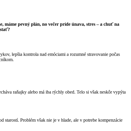
e, máme pevný plán, no večer príde únava, stres – a chuť na
stať?
vykov, lepšia kontrola nad emóciami a rozumné stravovanie počas
cníkom.
necháva raňajky alebo má iba rýchly obed. Telo si však neskôr vypýta
od starostí. Problém však nie je v hlade, ale v potrebe kompenzácie