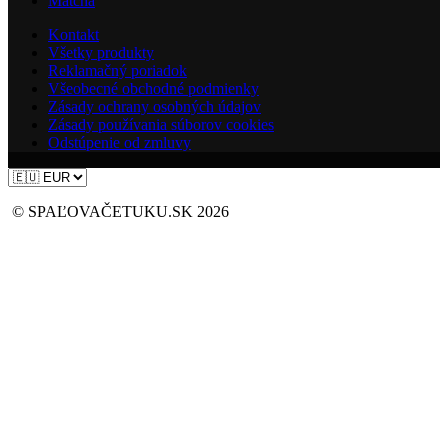
Matcha
Kontakt
Všetky produkty
Reklamačný poriadok
Všeobecné obchodné podmienky
Zásady ochrany osobných údajov
Zásady používania súborov cookies
Odstúpenie od zmluvy
© SPAĽOVAČETUKU.SK 2026