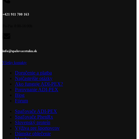
+421 911 700 163
Po-Pia: 8:00-16:00h
info@spalovacetuku.sk
Všetky kontakty
Doručenie a platba
Najčastejšie otázky
Ako funguje ADI-PEX?
Porovnanie ADI-PEX
Blog
Fórum
Spaľovače ADI-PEX
Spaľovače PhenRx
Slovenský proteín
Výživa pre športovcov
Dámske oblečenie