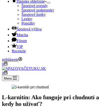
Dámske oblečenie
Športové overaly
Športové podprsenky
Športové šortky
Legíny
Ponožky
Športová výživa
Matcha
Fórum
VIP
Recenzie
prihlásenie
Shopping
0
cart
Shopping
0
cart
Menu
L-karnitín: Ako funguje pri chudnutí a
kedy ho užívať?