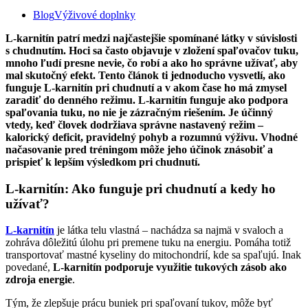
Blog
Výživové doplnky
L-karnitín patrí medzi najčastejšie spomínané látky v súvislosti
s chudnutím. Hoci sa často objavuje v zložení spaľovačov tuku,
mnoho ľudí presne nevie, čo robí a ako ho správne užívať, aby
mal skutočný efekt. Tento článok ti jednoducho vysvetlí, ako
funguje L-karnitín pri chudnutí a v akom čase ho má zmysel
zaradiť do denného režimu. L-karnitín funguje ako podpora
spaľovania tuku, no nie je zázračným riešením. Je účinný
vtedy, keď človek dodržiava správne nastavený režim –
kalorický deficit, pravidelný pohyb a rozumnú výživu. Vhodné
načasovanie pred tréningom môže jeho účinok znásobiť a
prispieť k lepším výsledkom pri chudnutí.
L-karnitín: Ako funguje pri chudnutí a kedy ho
užívať?
L-karnitín
je látka telu vlastná – nachádza sa najmä v svaloch a
zohráva dôležitú úlohu pri premene tuku na energiu. Pomáha totiž
transportovať mastné kyseliny do mitochondrií, kde sa spaľujú. Inak
povedané,
L-karnitín podporuje využitie tukových zásob ako
zdroja energie
.
Tým, že zlepšuje prácu buniek pri spaľovaní tukov, môže byť