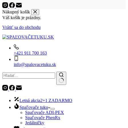
Nákupný košík
Váš košík je prázdny.
Vrátiť sa do obchodu
+421 911 700 163
info@spalovacetuku.sk
No
results
Letná akcia
2+1 ZADARMO
Spaľovače tuku
Spaľovače ADI-PEX
Spaľovače PhenRx
Jedálničky