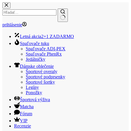
Skip
to
content
No
prihlásenie
results
Letná akcia
2+1 ZADARMO
Spaľovače tuku
Spaľovače ADI-PEX
Spaľovače PhenRx
Jedálničky
Dámske oblečenie
Športové overaly
Športové podprsenky
Športové šortky
Legíny
Ponožky
Športová výživa
Matcha
Fórum
VIP
Recenzie