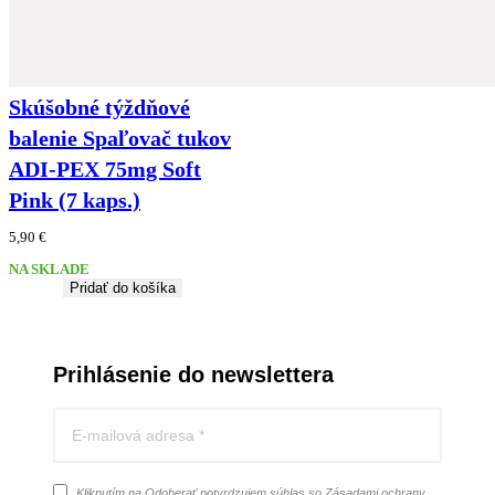
Skúšobné týždňové
balenie Spaľovač tukov
ADI-PEX 75mg Soft
Pink (7 kaps.)
5,90
€
NA SKLADE
Pridať do košíka
Prihlásenie do newslettera
Kliknutím na Odoberať potvrdzujem súhlas so Zásadami ochrany