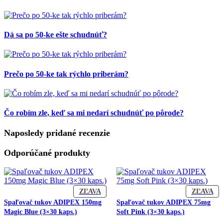
Dá sa po 50-ke ešte schudnúť?
Prečo po 50-ke tak rýchlo priberám?
Čo robím zle, keď sa mi nedarí schudnúť po pôrode?
Naposledy pridané recenzie
Odporúčané produkty
ZĽAVNENÝ
ZĽ
ZĽAVA
ZĽAVA
PRODUKT
PR
Spaľovač tukov ADIPEX 150mg
Spaľovač tukov ADIPEX 75mg
Magic Blue (3×30 kaps.)
Soft Pink (3×30 kaps.)