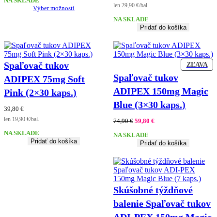
NA SKLADE
14,90 €
len 29,90 €/bal.
Výber možností
through
29,90 €
NA SKLADE
Pridať do košíka
Spaľovač tukov
ZĽ
ZĽAVA
PR
Spaľovač tukov
ADIPEX 75mg Soft
ADIPEX 150mg Magic
Pink (2×30 kaps.)
Blue (3×30 kaps.)
39,80
€
len 19,90 €/bal.
Pôvodná
Aktuálna
74,90
€
59,80
€
cena
cena
NA SKLADE
NA SKLADE
bola:
je:
Pridať do košíka
Pridať do košíka
74,90 €.
59,80 €.
Skúšobné týždňové
balenie Spaľovač tukov