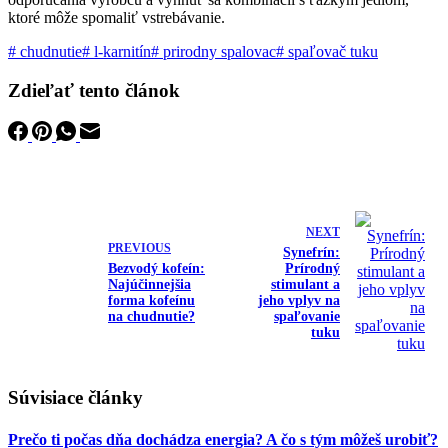
ktoré môže spomaliť vstrebávanie.
#
chudnutie
#
l-karnitín
#
prirodny spalovac
#
spaľovač tuku
Zdieľať tento článok
NEXT
PREVIOUS
Synefrín:
Bezvodý kofeín:
Prírodný
Najúčinnejšia
stimulant a
forma kofeínu
jeho vplyv na
na chudnutie?
spaľovanie
tuku
Súvisiace články
Prečo ti počas dňa dochádza energia? A čo s tým môžeš urobiť?