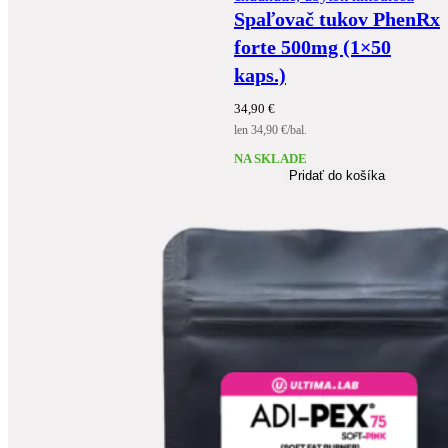
Spaľovač tukov PhenRx
forte 500mg (1×50
kaps.)
34,90
€
len 34,90 €/bal.
NA SKLADE
Pridať do košíka