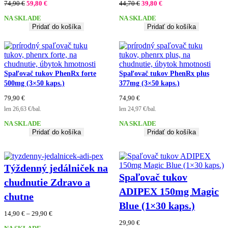
Pôvodná
Aktuálna
Pôvodná
Aktuálna
74,90
€
59,80
€
44,70
€
39,80
€
cena
cena
cena
cena
NA SKLADE
NA SKLADE
bola:
je:
bola:
je:
Pridať do košíka
Pridať do košíka
74,90 €.
59,80 €.
44,70 €.
39,80 €.
Spaľovač tukov PhenRx forte
Spaľovač tukov PhenRx plus
500mg (3×50 kaps.)
377mg (3×50 kaps.)
79,90
€
74,90
€
len 26,63 €/bal.
len 24,97 €/bal.
NA SKLADE
NA SKLADE
Pridať do košíka
Pridať do košíka
Týždenný jedálniček na
Spaľovač tukov
chudnutie Zdravo a
ADIPEX 150mg Magic
chutne
Blue (1×30 kaps.)
Price
14,90
€
–
29,90
€
range:
29,90
€