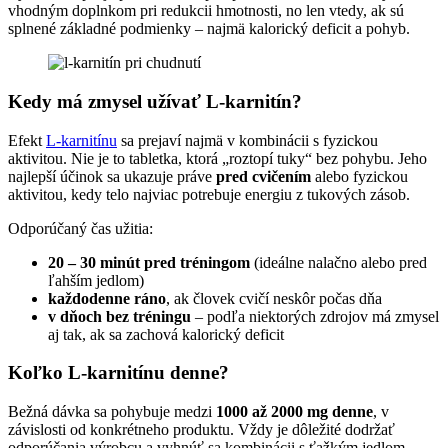
vhodným doplnkom pri redukcii hmotnosti, no len vtedy, ak sú
splnené základné podmienky – najmä kalorický deficit a pohyb.
Kedy má zmysel užívať L-karnitín?
Efekt
L-karnitínu
sa prejaví najmä v kombinácii s fyzickou
aktivitou. Nie je to tabletka, ktorá „roztopí tuky“ bez pohybu. Jeho
najlepší účinok sa ukazuje práve
pred cvičením
alebo fyzickou
aktivitou, kedy telo najviac potrebuje energiu z tukových zásob.
Odporúčaný čas užitia:
20 – 30 minút pred tréningom
(ideálne nalačno alebo pred
ľahším jedlom)
každodenne ráno
, ak človek cvičí neskôr počas dňa
v dňoch bez tréningu
– podľa niektorých zdrojov má zmysel
aj tak, ak sa zachová kalorický deficit
Koľko L-karnitínu denne?
Bežná dávka sa pohybuje medzi
1000 až 2000 mg denne
, v
závislosti od konkrétneho produktu. Vždy je dôležité dodržať
odporúčania výrobcu a vyhnúť sa kombinácii s ťažkým jedlom,